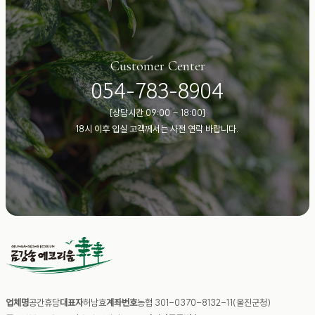
Customer Center
054-783-8904
[상담시간 09:00 ~ 18:00]
18시 이후 입실 고객께서는 사전 연락 바랍니다.
업체명
공간휴담
대표자
허남효
계좌번호
농협 301-0370-8132-11(울진군청)