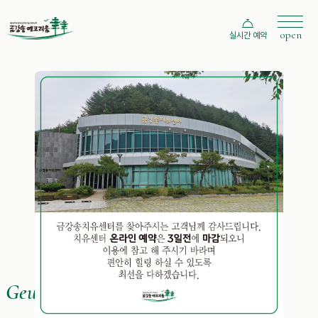
open
실시간 예약
Healing Forest
and Peaceful Rest,
Space With
Nature and Comfort
GeumGangSong,