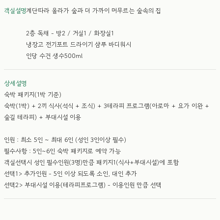
객실설명
계단따라 올라가 숲과 더 가까이 머무르는 숲속의 집
2층 독채 - 방2 / 거실1 / 화장실1
냉장고 전기포트 드라이기 샴푸 바디워시
인당 수건 생수500ml
상세설명
숙박 패키지(1박 기준)
숙박(1박) + 2끼 식사(석식 + 조식) + 3테라피 프로그램(아로마 + 요가 이완 +
숲길 테라피) + 부대시설 이용
인원 : 최소 5인 ~ 최대 6인 (성인 3인이상 필수)
필수사항 : 5인~6인 숙박 패키지로 예약 가능
객실선택시 성인 필수인원(3명)만큼 패키지1(식사+부대시설)에 포함
선택1> 추가인원 - 5인 이상 되도록 소인, 대인 추가
선택2> 부대시설 이용(테라피프로그램) - 이용인원 만큼 선택